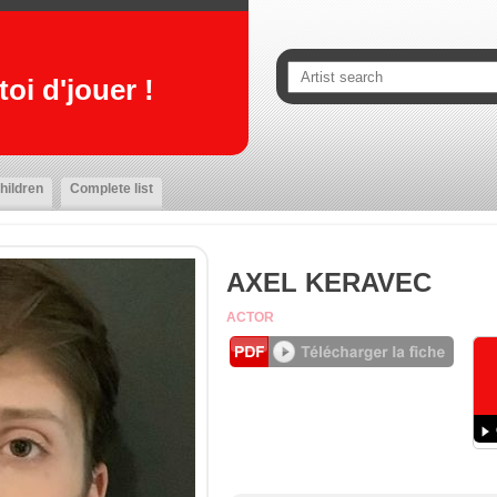
oi d'jouer !
hildren
Complete list
AXEL KERAVEC
ACTOR