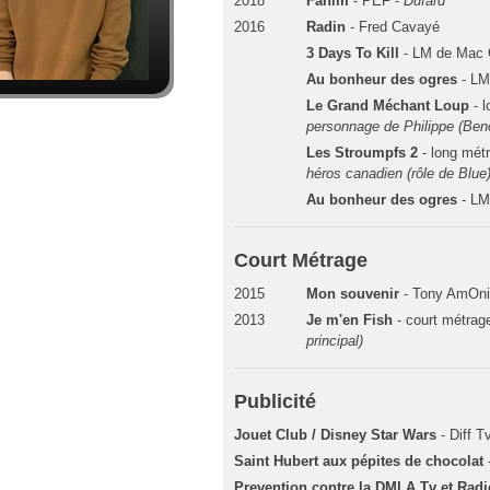
2018
Fahim
- PEF -
Dufard
2016
Radin
- Fred Cavayé
3 Days To Kill
- LM de Mac 
Au bonheur des ogres
- LM
Le Grand Méchant Loup
- l
personnage de Philippe (Beno
Les Stroumpfs 2
- long mét
héros canadien (rôle de Blue
Au bonheur des ogres
- LM
Court Métrage
2015
Mon souvenir
- Tony AmOni
2013
Je m'en Fish
- court métra
principal)
Publicité
Jouet Club / Disney Star Wars
- Diff T
Saint Hubert aux pépites de chocolat
Prevention contre la DMLA Tv et Radi