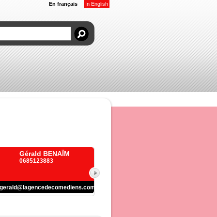
En français
In English
Gérald BENAÏM
0685123883
gerald@lagencedecomediens.com