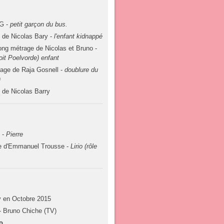
G -
petit garçon du bus.
 de Nicolas Bary -
l'enfant kidnappé
ong métrage de Nicolas et Bruno -
it Poelvorde) enfant
rage de Raja Gosnell -
doublure du
)
 de Nicolas Barry
 -
Pierre
ge d'Emmanuel Trousse -
Lirio (rôle
v en Octobre 2015
- Bruno Chiche (TV)
o