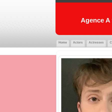
Agence A t
Home
Actors
Actresses
C