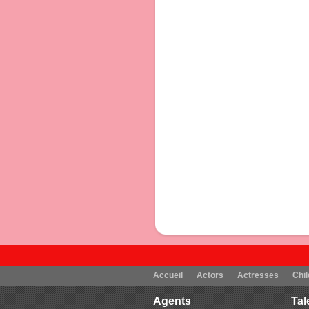
Accueil
Actors
Actresses
Chil
Agents
Tal