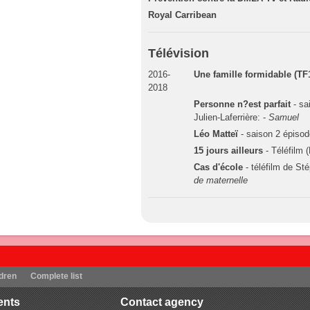
Royal Carribean
Télévision
2016-
Une famille formidable (TF1
2018
Personne n?est parfait
- sa
Julien-Laferrière: -
Samuel
Léo Matteï
- saison 2 épisod
15 jours ailleurs
- Téléfilm 
Cas d'école
- téléfilm de St
de maternelle
dren
Complete list
ents
Contact agency