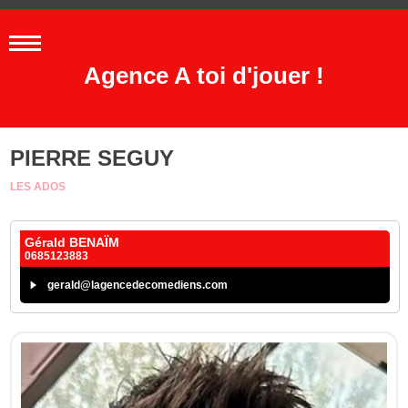
Agence A toi d'jouer !
PIERRE SEGUY
LES ADOS
Gérald BENAÏM
0685123883
gerald@lagencedecomediens.com