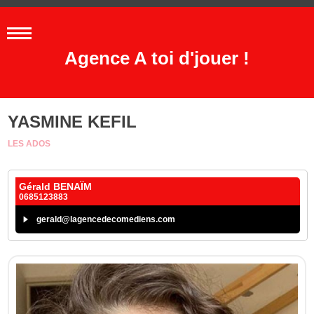
Agence A toi d'jouer !
YASMINE KEFIL
LES ADOS
Gérald BENAÏM
0685123883
gerald@lagencedecomediens.com