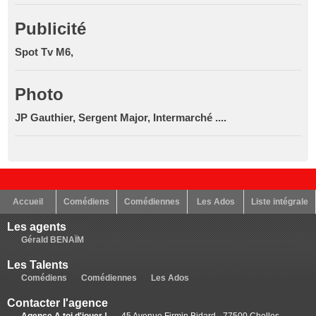
Publicité
Spot Tv M6,
Photo
JP Gauthier, Sergent Major, Intermarché ....
Accueil
Comédiens
Comédiennes
Les Ados
Liste intégrale
Les agents
Gérald BENAÏM
Les Talents
Comédiens
Comédiennes
Les Ados
Contacter l'agence
Agence A toi d'jouer !
45 Avenue Firmin Bidard - 77500 Chelles