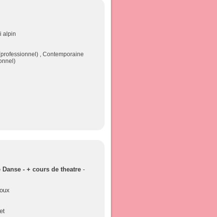
i alpin
 (professionnel) , Contemporaine
onnel)
 Danse - + cours de theatre
-
roux
et