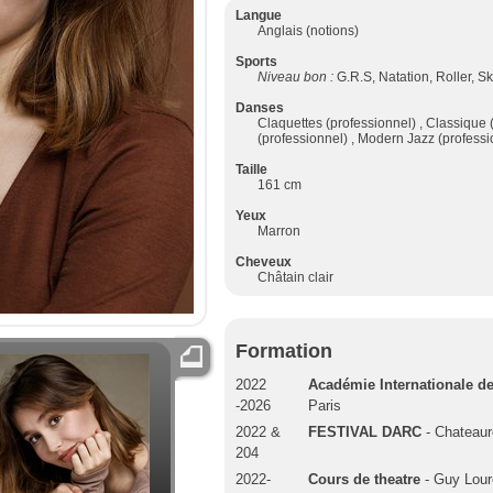
Langue
Anglais (notions)
Sports
Niveau bon :
G.R.S, Natation, Roller, Sk
Danses
Claquettes (professionnel) , Classique
(professionnel) , Modern Jazz (professi
Taille
161 cm
Yeux
Marron
Cheveux
Châtain clair
Formation
2022
Académie Internationale de
-2026
Paris
2022 &
FESTIVAL DARC
- Chateau
204
2022-
Cours de theatre
- Guy Lour