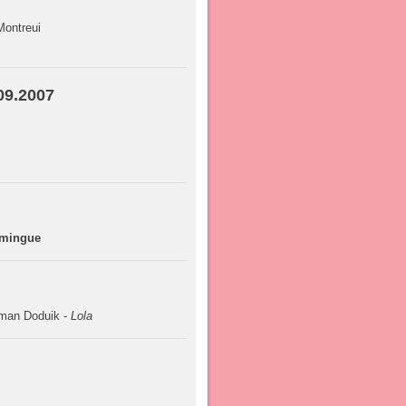
Montreui
09.2007
omingue
man Doduik -
Lola