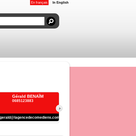
En français
In English
Gérald BENAÏM
0685123883
gerald@lagencedecomediens.com