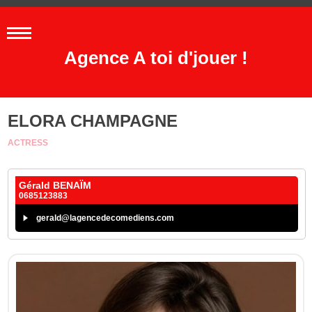
Agence A toi d'jouer !
ELORA CHAMPAGNE
ACTRESS
Gérald BENAÏM
0685123883
gerald@lagencedecomediens.com