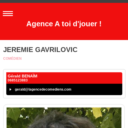
Agence A toi d'jouer !
JEREMIE GAVRILOVIC
COMÉDIEN
Gérald BENAÏM
0685123883
gerald@lagencedecomediens.com