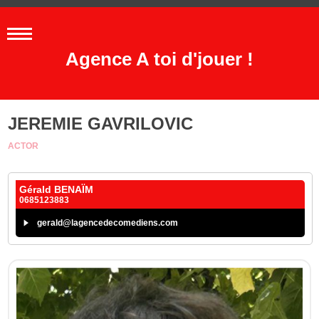
Agence A toi d'jouer !
JEREMIE GAVRILOVIC
ACTOR
Gérald BENAÏM
0685123883
gerald@lagencedecomediens.com