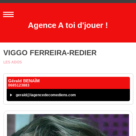
Agence A toi d'jouer !
VIGGO FERREIRA-REDIER
LES ADOS
Gérald BENAÏM
0685123883
gerald@lagencedecomediens.com