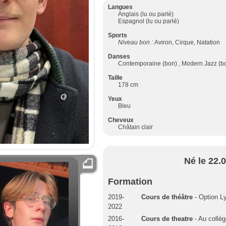
Langues
Anglais (lu ou parlé)
Espagnol (lu ou parlé)
Sports
Niveau bon :
Aviron, Cirque, Natation
Danses
Contemporaine (bon) , Modern Jazz (b
Taille
178 cm
Yeux
Bleu
Cheveux
Châtain clair
Né le 22.
Formation
2019-
Cours de théâtre
- Option L
2022
2016-
Cours de theatre
- Au collè