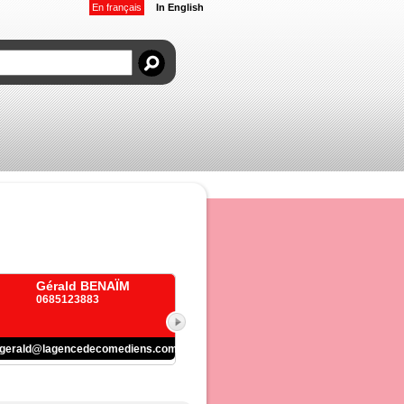
En français
In English
Gérald BENAÏM
0685123883
gerald@lagencedecomediens.com