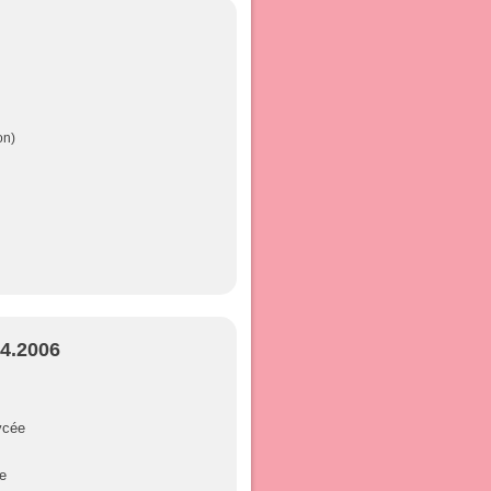
on)
04.2006
ycée
ge