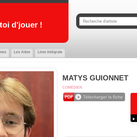
oi d'jouer !
nes
Les Ados
Liste intégrale
MATYS GUIONNET
COMÉDIEN