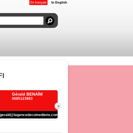
En français
In English
FI
Gérald BENAÏM
0685123883
gerald@lagencedecomediens.com