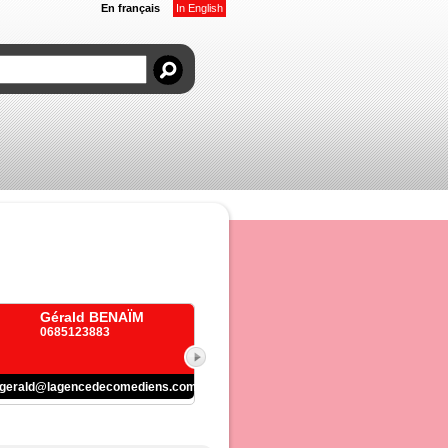
En français
In English
Gérald BENAÏM
0685123883
gerald@lagencedecomediens.com