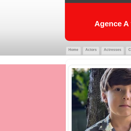
Agence A t
Home
Actors
Actresses
C