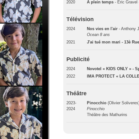
2020
A plein temps
- Eric Gravel
Télévision
2024
Nos vies en l'air
- Anthony J
Ocean 8 ans
2021
J'ai tué mon mari - 13è Ru
Publicité
2024
Novotel « KIDS ONLY » - S
2022
IMA PROTECT « LA COLLE
Théâtre
2023-
Pinocchio
(Olivier Soliveres)
2024
Pinocchio
Théâtre des Mathurins