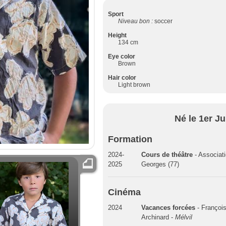
Sport
Niveau bon :
soccer
Height
134 cm
Eye color
Brown
Hair color
Light brown
Né le 1er Ju
Formation
2024-
Cours de théâtre
- Associat
2025
Georges (77)
Cinéma
2024
Vacances forcées
- Françoi
Archinard -
Mélvil