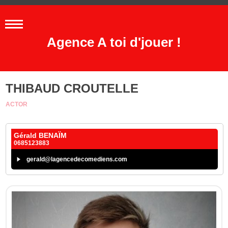
Agence A toi d'jouer !
THIBAUD CROUTELLE
ACTOR
Gérald BENAÏM
0685123883
gerald@lagencedecomediens.com