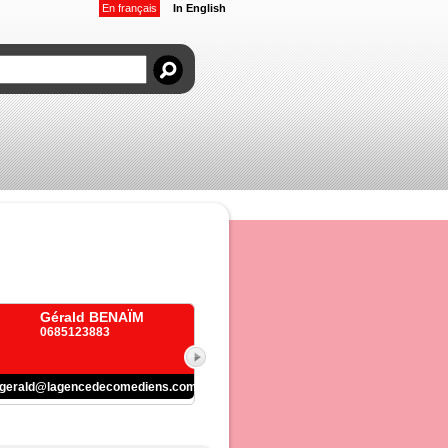
En français
In English
Gérald BENAÏM
0685123883
gerald@lagencedecomediens.com