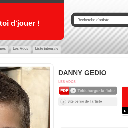
oi d'jouer !
nes
Les Ados
Liste intégrale
DANNY GEDIO
LES ADOS
Site perso de l'artiste