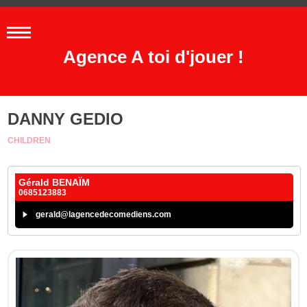
Agence A toi d'jouer !
DANNY GEDIO
CHILDREN
Gérald BENAÏM
0685123883
gerald@lagencedecomediens.com