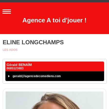
Agence A toi d'jouer !
ELINE LONGCHAMPS
LES ADOS
Gérald BENAÏM
0685123883
gerald@lagencedecomediens.com