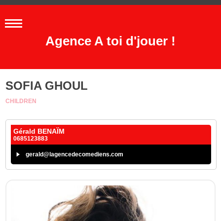
Agence A toi d'jouer !
SOFIA GHOUL
CHILDREN
Gérald BENAÏM
0685123883
gerald@lagencedecomediens.com