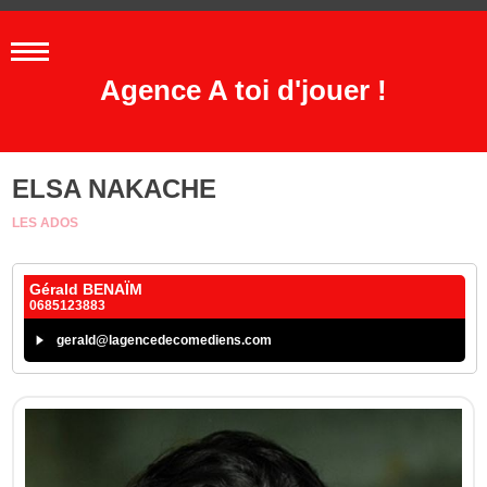
Agence A toi d'jouer !
ELSA NAKACHE
LES ADOS
Gérald BENAÏM
0685123883
gerald@lagencedecomediens.com