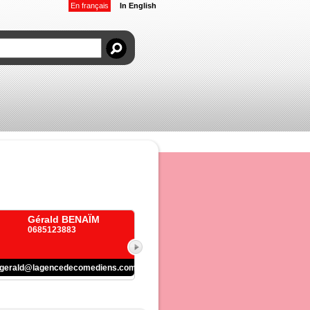
En français
In English
Gérald BENAÏM
0685123883
gerald@lagencedecomediens.com