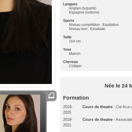
Langues
Anglais (lu/parlé)
Espagnol (notions)
Sports
Niveau compétition :
Equitation
Niveau bon :
Escalade
Taille
164 cm
Yeux
Marron
Cheveux
Châtain
Née le 24 
Formation
2018-
Cours de theatre
- Cie Aca 
2025
2019-
Cours de theatre
- Associati
2021