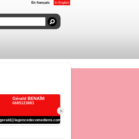
En français
In English
Gérald BENAÏM
0685123883
gerald@lagencedecomediens.com