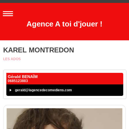
Agence A toi d'jouer !
KAREL MONTREDON
LES ADOS
Gérald BENAÏM
0685123883
gerald@lagencedecomediens.com