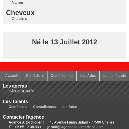
Marron
Cheveux
Châtain clair
Né le 13 Juillet 2012
Accueil
Comédiens
Comédiennes
Les Ados
Liste intégrale
Les agents
Gérald BENAÏM
Les Talents
Comédiens
Comédiennes
Les Ados
Contacter l'agence
Agence A toi d'jouer !
45 Avenue Firmin Bidard - 77500 Chelles
Tél. 06.85.12.38.83 •
gerald@lagencedecomediens.com