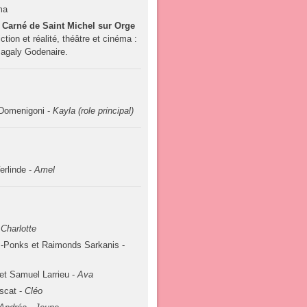
ma
 Carné de Saint Michel sur Orge
iction et réalité, théâtre et cinéma :
Magaly Godenaire.
 Domenigoni -
Kayla (role principal)
erlinde -
Amel
-
Charlotte
-Ponks et Raimonds Sarkanis -
et Samuel Larrieu -
Ava
scat -
Cléo