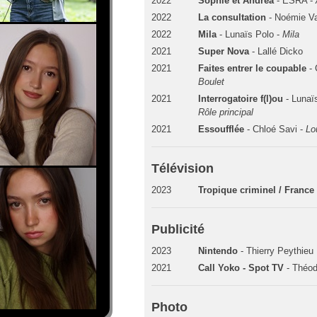
2022
Sophie et Andréa
- ESRA -
2022
La consultation
- Noémie Va
2022
Mila
- Lunaïs Polo -
Mila
2021
Super Nova
- Lallé Dicko
2021
Faites entrer le coupable
- 
Boulet
2021
Interrogatoire f(l)ou
- Lunaï
Rôle principal
2021
Essoufflée
- Chloé Savi -
Lo
Télévision
2023
Tropique criminel / France
Publicité
2023
Nintendo
- Thierry Peythieu
2021
Call Yoko - Spot TV
- Théod
Photo