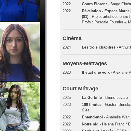
2022
Cours Florent
- Stage Ciné
2022
Rêvelation - Espace Marcel
(91)
- Projet artistique entre f
Profs : Pascale Fournier & 
Cinéma
2024
Les trois chapitres
- Arthur
Moyens-Métrages
2023
Il était une voix
- Alexiane V
Court Métrage
2025
La Gerbille
- Bruno Lovaro 
2023
100 limites
- Gaston Brincks
Cléa
2022
Entend-moi
- Anabelle Walt 
2022
Notre nid
- Héléna Franc / E