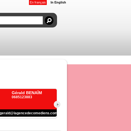
En français
In English
Gérald BENAÏM
0685123883
gerald@lagencedecomediens.com