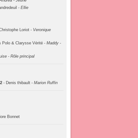
Andréa - Jeune
ndredeuil -
Ellie
Christophe Loriot -
Veronique
s Polo & Clarysse Vérité -
Maddy -
uise - Rôle principal
 2
- Denis thibault -
Marion Ruffin
ore Bonnet