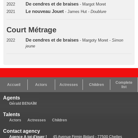
De cendres et de braises
2022
- Margot Moret
Le nouveau Jouet
2021
- James Hut -
Doublure
Court Métrage
De cendres et de braises
2022
- Margoty Moret -
Simon
jeune
Complete
Accueil
Actors
Actresses
Children
list
Agents
Gérald BENAÏM
Talents
Actors
Actresses
Children
Contact agency
Agence A toi d'jouer !
45 Avenue Firmin Bidard - 77500 Chelles