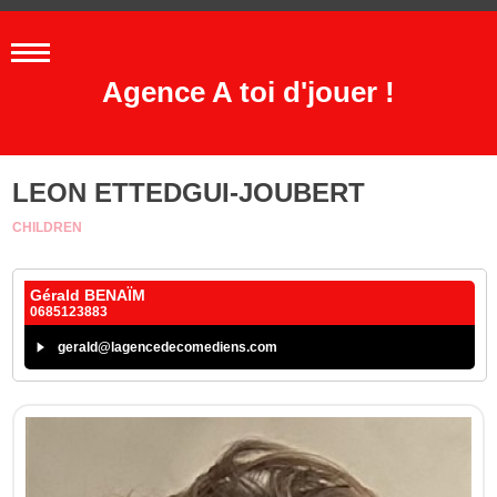
Agence A toi d'jouer !
LEON ETTEDGUI-JOUBERT
CHILDREN
Gérald BENAÏM
0685123883
gerald@lagencedecomediens.com