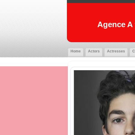
Agence A t
Home
Actors
Actresses
C