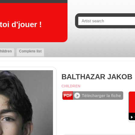
oi d'jouer !
hildren
Complete list
BALTHAZAR JAKOB
CHILDREN