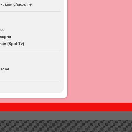
 -
Hugo Charpentier
nce
emagne
ein (Spot Tv)
magne