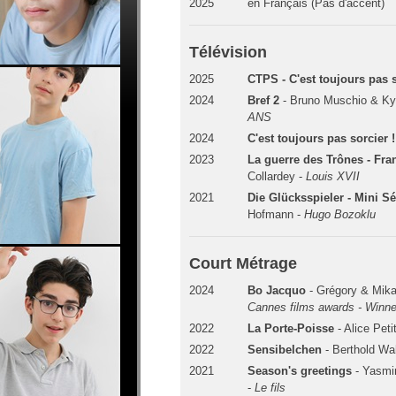
2025
en Français (Pas d'accent)
Télévision
2025
CTPS - C'est toujours pas s
2024
Bref 2
- Bruno Muschio & Ky
ANS
2024
C'est toujours pas sorcier !
2023
La guerre des Trônes - Fra
Collardey -
Louis XVII
2021
Die Glücksspieler - Mini S
Hofmann -
Hugo Bozoklu
Court Métrage
2024
Bo Jacquo
- Grégory & Mika
Cannes films awards - Winner
2022
La Porte-Poisse
- Alice Peti
2022
Sensibelchen
- Berthold Wa
2021
Season's greetings
- Yasmi
-
Le fils