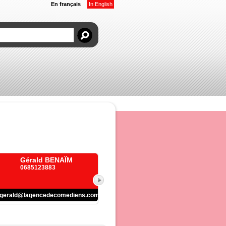
En français
In English
Gérald BENAÏM
0685123883
gerald@lagencedecomediens.com