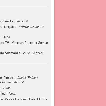
orcier !
- France TV
an Khojandi -
FRERE DE JE 12
- Okoo
nce TV
- Vanessa Pontet et Samuel
érie Allemande - ARD
- Michael
ël Fitoussi -
Daniel (Enfant)
 for best short film
t -
Jules
hjudi -
Noah
ne Weiss / European Patent Office