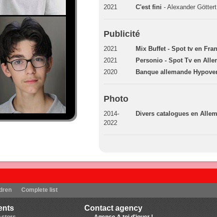
2021
C'est fini
- Alexander Göttert
Publicité
2021
Mix Buffet - Spot tv en Fra
2021
Personio - Spot Tv en All
2020
Banque allemande Hypover
Photo
2014-
Divers catalogues en Alle
2022
dren
Complete list
ents
Contact agency