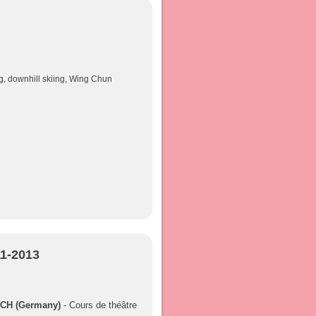
g, downhill skiing, Wing Chun
11-2013
ICH (Germany)
- Cours de théâtre