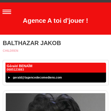
Agence A toi d'jouer !
BALTHAZAR JAKOB
CHILDREN
Gérald BENAÏM
0685123883
gerald@lagencedecomediens.com