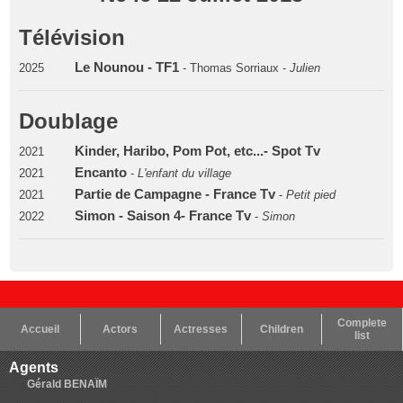
Télévision
Le Nounou - TF1
2025
- Thomas Sorriaux -
Julien
Doublage
Kinder, Haribo, Pom Pot, etc...- Spot Tv
2021
Encanto
2021
-
L'enfant du village
Partie de Campagne - France Tv
2021
-
Petit pied
Simon - Saison 4- France Tv
2022
-
Simon
Complete
Accueil
Actors
Actresses
Children
list
Agents
Gérald BENAÏM