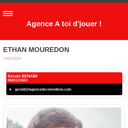
Agence A toi d'jouer !
ETHAN MOUREDON
CHILDREN
Gérald BENAÏM
0685123883
gerald@lagencedecomediens.com