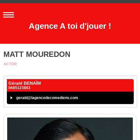
Agence A toi d'jouer !
MATT MOUREDON
ACTOR
Gérald BENAÏM
0685123883
gerald@lagencedecomediens.com