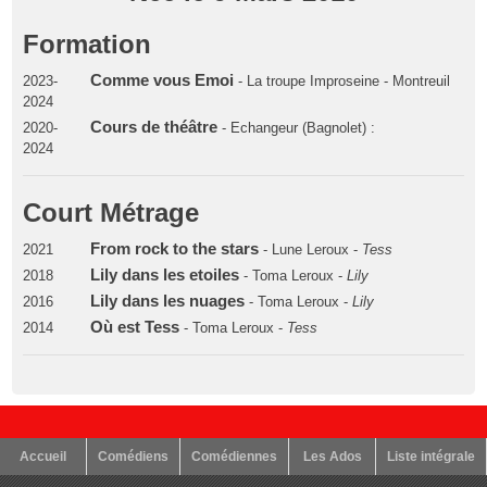
Formation
Comme vous Emoi
2023-
- La troupe Improseine - Montreuil
2024
Cours de théâtre
2020-
- Echangeur (Bagnolet) :
2024
Court Métrage
From rock to the stars
2021
- Lune Leroux -
Tess
Lily dans les etoiles
2018
- Toma Leroux -
Lily
Lily dans les nuages
2016
- Toma Leroux -
Lily
Où est Tess
2014
- Toma Leroux -
Tess
Accueil
Comédiens
Comédiennes
Les Ados
Liste intégrale