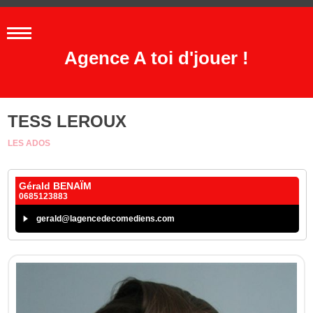
Agence A toi d'jouer !
TESS LEROUX
LES ADOS
Gérald BENAÏM
0685123883
gerald@lagencedecomediens.com