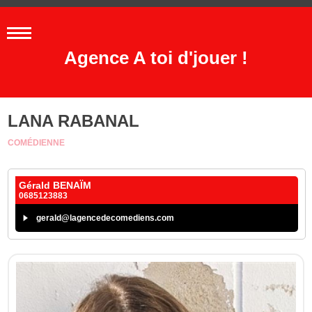
Agence A toi d'jouer !
LANA RABANAL
COMÉDIENNE
Gérald BENAÏM
0685123883
gerald@lagencedecomediens.com