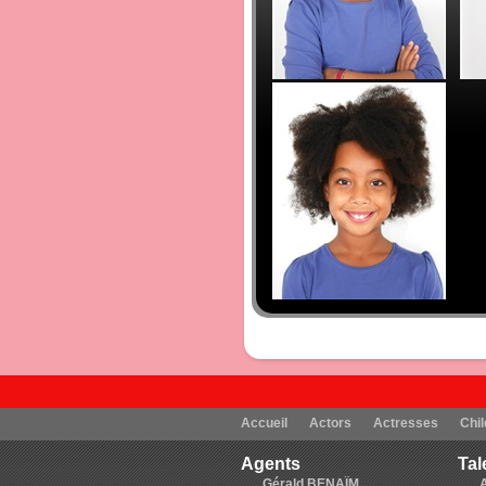
Accueil
Actors
Actresses
Chil
Agents
Tal
Gérald BENAÏM