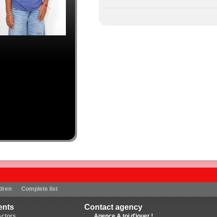
dren
Complete list
ents
Contact agency
Actors
Agence A toi d'jouer !