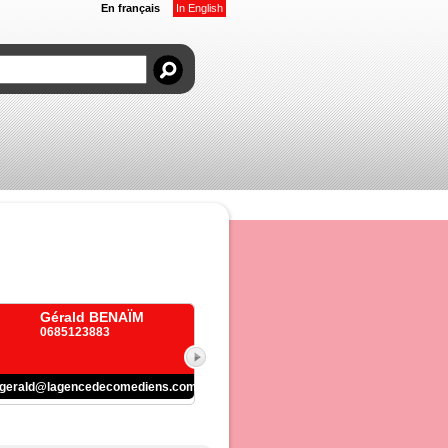
En français
In English
Gérald BENAÏM
0685123883
gerald@lagencedecomediens.com