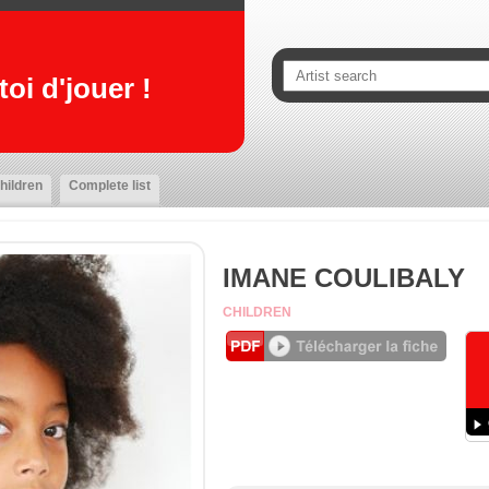
oi d'jouer !
hildren
Complete list
IMANE COULIBALY
CHILDREN