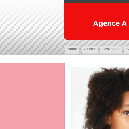
Agence A t
Home
Actors
Actresses
C