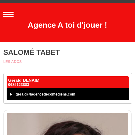
Agence A toi d'jouer !
SALOMÉ TABET
LES ADOS
Gérald BENAÏM
0685123883
gerald@lagencedecomediens.com