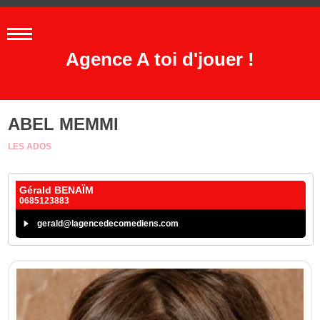
Agence A toi d'jouer !
ABEL MEMMI
LES ADOS
Gérald BENAÏM
0685123883
gerald@lagencedecomediens.com