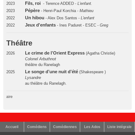
Fils, roi
2023
- Terence ADDED -
L'enfant.
Pépère
2023
- Henri-Paul Korchia -
Mathieu
Un hibou
2022
- Alex Dos Santos -
L'enfant
Jeux d'enfants
2022
- Ines Paduret - ESEC -
Greg
Théâtre
Le crime de l’Orient Express
2026
(Agatha Christie)
Colonel Arbuthnot
théâtre du Ranelagh
Le songe d’une nuit d’été
2025
(Shakespeare )
Lysandre
au théâtre du Ranelagh.
aire
Accueil
Comédiens
Comédiennes
Les Ados
Liste intégrale