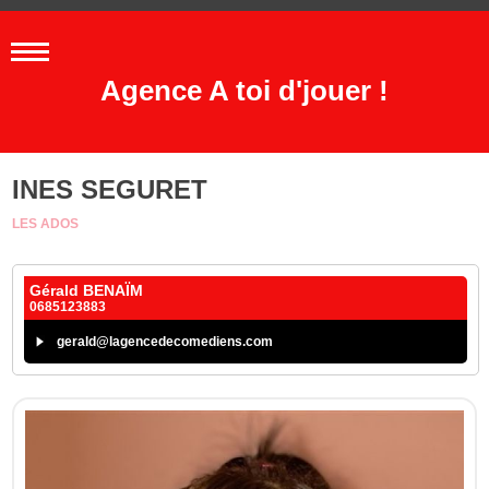
Agence A toi d'jouer !
INES SEGURET
LES ADOS
Gérald BENAÏM
0685123883
gerald@lagencedecomediens.com