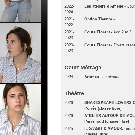
2022-
Les ateliers d'Amelie
- Cour
2024
2021-
Option Theatre
-
2022
2021-
Cours Florent
- Ado 2 et 3
2023
2020-
Cours Florent
- Divers stag
2023
Court Métrage
2024
Arômes
-
La cliente
Théâtre
2026
SHAKESPEARE LOVERS CLU
Poirée (classe libre)
2026
ATELIER AUTOUR DE MOLIÈ
Perrenoud (classe libre)
2025
IL S’AGIT D’AMOUR, mis en
(classe libre)