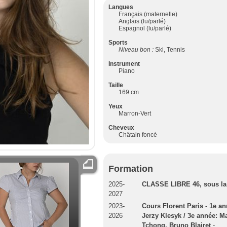
Langues
Français (maternelle)
Anglais (lu/parlé)
Espagnol (lu/parlé)
Sports
Niveau bon :
Ski, Tennis
Instrument
Piano
Taille
169 cm
Yeux
Marron-Vert
Cheveux
Châtain foncé
Formation
2025-
CLASSE LIBRE 46, sous la 
2027
2023-
Cours Florent Paris - 1e a
2026
Jerzy Klesyk / 3e année: M
Tchong, Bruno Blairet
-