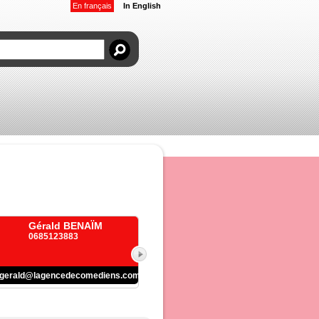
En français
In English
Gérald BENAÏM
0685123883
gerald@lagencedecomediens.com