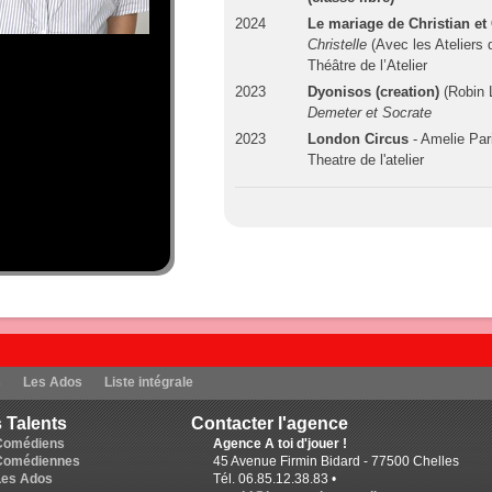
2024
Le mariage de Christian et 
Christelle
(Avec les Ateliers 
Théâtre de l’Atelier
2023
Dyonisos (creation)
(Robin L
Demeter et Socrate
2023
London Circus
- Amelie Par
Theatre de l'atelier
s
Les Ados
Liste intégrale
 Talents
Contacter l'agence
Comédiens
Agence A toi d'jouer !
Comédiennes
45 Avenue Firmin Bidard - 77500 Chelles
Les Ados
Tél. 06.85.12.38.83 •