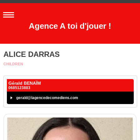
Agence A toi d'jouer !
ALICE DARRAS
CHILDREN
Gérald BENAÏM
0685123883
gerald@lagencedecomediens.com