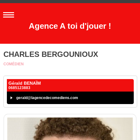
Agence A toi d'jouer !
CHARLES BERGOUNIOUX
COMÉDIEN
Gérald BENAÏM
0685123883
gerald@lagencedecomediens.com