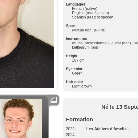
Languages
French (native)
English (read/spoken)
Spanish (read or spoken)
Sport
Niveau bon :
ju-jitsu
Instruments
drums (professionnel) , guitar (bon) , p
kettledrum (bon)
Height
187 cm
Eye color
Green
Hair color
Light brown
Né le 13 Sept
Formation
2022-
Les Ateliers d'Amelie
-
2024