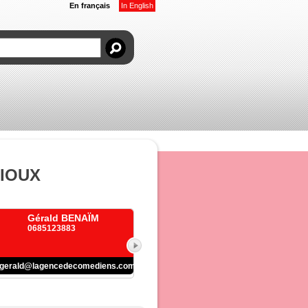
En français
In English
IOUX
Gérald BENAÏM
0685123883
gerald@lagencedecomediens.com