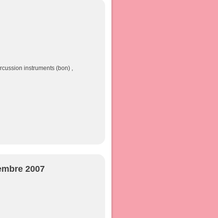
ercussion instruments (bon) ,
embre 2007