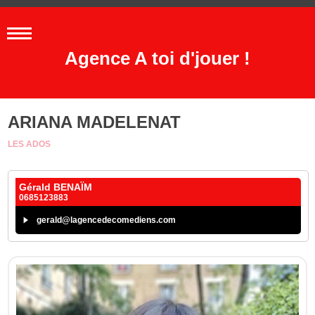
Agence A toi d'jouer !
ARIANA MADELENAT
LES ADOS
Gérald BENAÏM
0685123883
gerald@lagencedecomediens.com