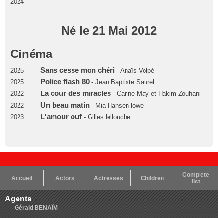
2024
Né le 21 Mai 2012
Cinéma
Sans cesse mon chéri
2025
- Anaïs Volpé
Police flash 80
2025
- Jean Baptiste Saurel
La cour des miracles
2022
- Carine May et Hakim Zouhani
Un beau matin
2022
- Mia Hansen-lowe
L'amour ouf
2023
- Gilles lellouche
Complete
Accueil
Actors
Actresses
Children
list
Agents
Gérald BENAÏM