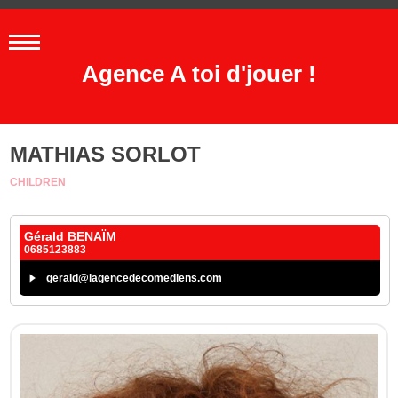
Agence A toi d'jouer !
MATHIAS SORLOT
CHILDREN
Gérald BENAÏM
0685123883
gerald@lagencedecomediens.com