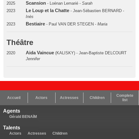
Scansion
2025
- Loénan Lemarié -
Sarah
Le Loup et la Chatte
2023
- Jean-Sébastien BERNARD -
Inès
Bestiaire
2023
- Paul VAN DER STEGEN -
Maria
Théâtre
Aida Vaincue
2020
(KALISKY) - Jean-Baptiste DELCOURT
Jennifer
Complete
Accueil
Actors
Actresses
Children
list
Agents
Gérald BENAÏM
Talents
Actors
Actresses
Children