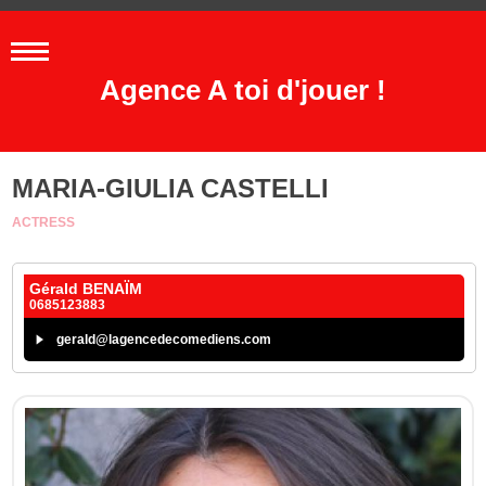
Agence A toi d'jouer !
MARIA-GIULIA CASTELLI
ACTRESS
Gérald BENAÏM
0685123883
gerald@lagencedecomediens.com