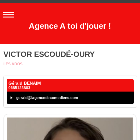
Agence A toi d'jouer !
VICTOR ESCOUDÉ-OURY
LES ADOS
Gérald BENAÏM
0685123883
gerald@lagencedecomediens.com