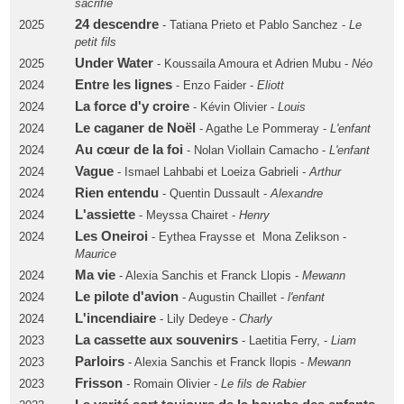
sacrifié
24 descendre
2025
- Tatiana Prieto et Pablo Sanchez -
Le
petit fils
Under Water
2025
- Koussaila Amoura et Adrien Mubu -
Néo
Entre les lignes
2024
- Enzo Faider -
Eliott
La force d'y croire
2024
- Kévin Olivier -
Louis
Le caganer de Noël
2024
- Agathe Le Pommeray -
L'enfant
Au cœur de la foi
2024
- Nolan Viollain Camacho -
L'enfant
Vague
2024
- Ismael Lahbabi et Loeiza Gabrieli -
Arthur
Rien entendu
2024
- Quentin Dussault -
Alexandre
L'assiette
2024
- Meyssa Chairet -
Henry
Les Oneiroi
2024
- Eythea Fraysse et Mona Zelikson -
Maurice
Ma vie
2024
- Alexia Sanchis et Franck Llopis -
Mewann
Le pilote d'avion
2024
- Augustin Chaillet -
l'enfant
L'incendiaire
2024
- Lily Dedeye -
Charly
La cassette aux souvenirs
2023
- Laetitia Ferry, -
Liam
Parloirs
2023
- Alexia Sanchis et Franck llopis -
Mewann
Frisson
2023
- Romain Olivier -
Le fils de Rabier