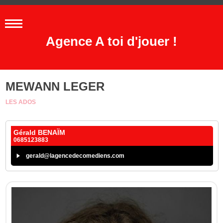
Agence A toi d'jouer !
MEWANN LEGER
LES ADOS
Gérald BENAÏM
0685123883
gerald@lagencedecomediens.com