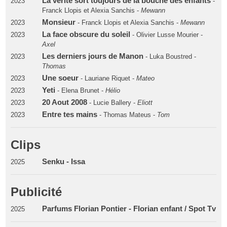
La verité sort toujours de la bouche des enfants
2023
-
Franck Llopis et Alexia Sanchis -
Mewann
Monsieur
2023
- Franck Llopis et Alexia Sanchis -
Mewann
La face obscure du soleil
2023
- Olivier Lusse Mourier -
Axel
Les derniers jours de Manon
2023
- Luka Boustred -
Thomas
Une soeur
2023
- Lauriane Riquet -
Mateo
Yeti
2023
- Elena Brunet -
Hélio
20 Aout 2008
2023
- Lucie Ballery -
Eliott
Entre tes mains
2023
- Thomas Mateus -
Tom
Clips
Senku - Issa
2025
Publicité
Parfums Florian Pontier - Florian enfant / Spot Tv
2025