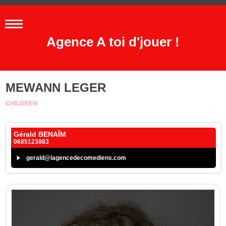
Agence A toi d'jouer !
MEWANN LEGER
CHILDREN
Gérald BENAÏM
0685123883
gerald@lagencedecomediens.com