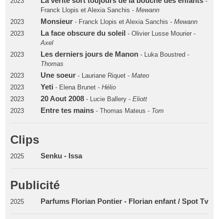
La verité sort toujours de la bouche des enfants
2023
-
Franck Llopis et Alexia Sanchis -
Mewann
Monsieur
2023
- Franck Llopis et Alexia Sanchis -
Mewann
La face obscure du soleil
2023
- Olivier Lusse Mourier -
Axel
Les derniers jours de Manon
2023
- Luka Boustred -
Thomas
Une soeur
2023
- Lauriane Riquet -
Mateo
Yeti
2023
- Elena Brunet -
Hélio
20 Aout 2008
2023
- Lucie Ballery -
Eliott
Entre tes mains
2023
- Thomas Mateus -
Tom
Clips
Senku - Issa
2025
Publicité
Parfums Florian Pontier - Florian enfant / Spot Tv
2025