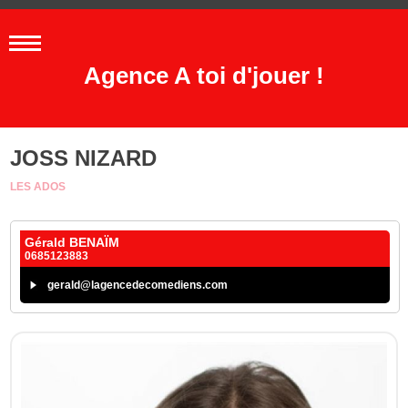
Agence A toi d'jouer !
JOSS NIZARD
LES ADOS
Gérald BENAÏM
0685123883
gerald@lagencedecomediens.com