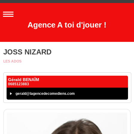
Agence A toi d'jouer !
JOSS NIZARD
LES ADOS
Gérald BENAÏM
0685123883
gerald@lagencedecomediens.com