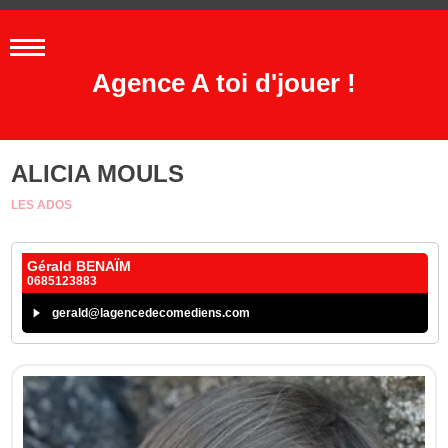
Agence A toi d'jouer !
ALICIA MOULS
LES ADOS
Gérald BENAÏM
0685123883
gerald@lagencedecomediens.com