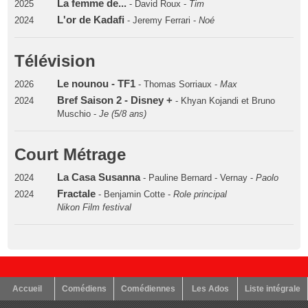
La femme de...
2025
- David Roux -
Tim
L'or de Kadafi
2024
- Jeremy Ferrari -
Noé
Télévision
Le nounou - TF1
2026
- Thomas Sorriaux -
Max
Bref Saison 2 - Disney +
2024
- Khyan Kojandi et Bruno
Muschio -
Je (5/8 ans)
Court Métrage
La Casa Susanna
2024
- Pauline Bernard - Vernay -
Paolo
Fractale
2024
- Benjamin Cotte -
Role principal
Nikon Film festival
Accueil
Comédiens
Comédiennes
Les Ados
Liste intégrale