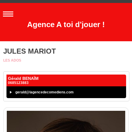
Agence A toi d'jouer !
JULES MARIOT
LES ADOS
Gérald BENAÏM
0685123883
gerald@lagencedecomediens.com