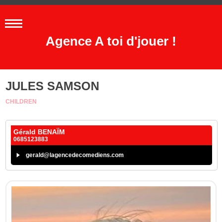
Agence A toi d'jouer !
JULES SAMSON
CHILDREN
Gérald BENAÏM
0685123883
gerald@lagencedecomediens.com