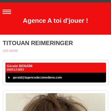
Agence A toi d'jouer !
TITOUAN REIMERINGER
LES ADOS
Gérald BENAÏM
0685123883
gerald@lagencedecomediens.com