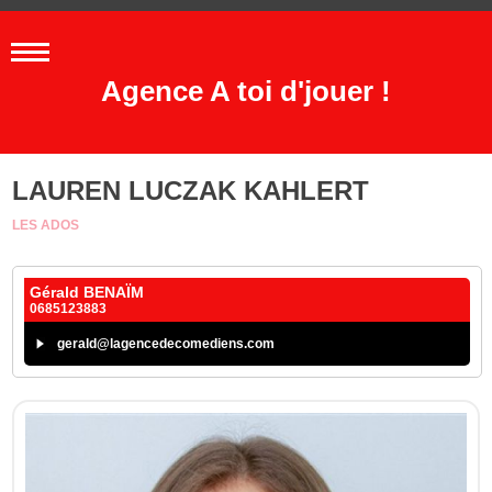
Agence A toi d'jouer !
LAUREN LUCZAK KAHLERT
LES ADOS
Gérald BENAÏM
0685123883
gerald@lagencedecomediens.com