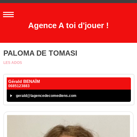
Agence A toi d'jouer !
PALOMA DE TOMASI
LES ADOS
Gérald BENAÏM
0685123883
gerald@lagencedecomediens.com